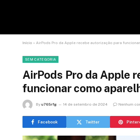
Início
»
AirPods Pro da Apple recebe autorização para funciona
SEM CATEGORIA
AirPods Pro da Apple r
funcionar como aparelh
By
u765rfg
14 de setembro de 2024
Nenhum co
Facebook
Twitter
Pinter