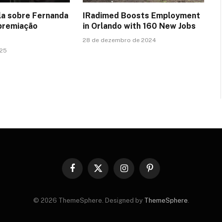
ala sobre Fernanda
IRadimed Boosts Employment
premiação
in Orlando with 160 New Jobs
28 de dezembro de 2024
025
Facebook
X
Instagram
Pinterest
(Twitter)
© 2026 ThemeSphere. Designed by
ThemeSphere
.