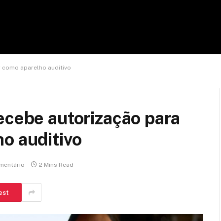
r como aparelho auditivo
ecebe autorização para
o auditivo
mentário
2 Mins Read
est