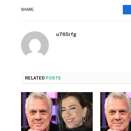
SHARE.
u765rfg
RELATED
POSTS