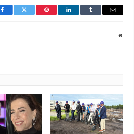
Facebook
Twitter
Pinterest
LinkedIn
Tumblr
Email
Websit