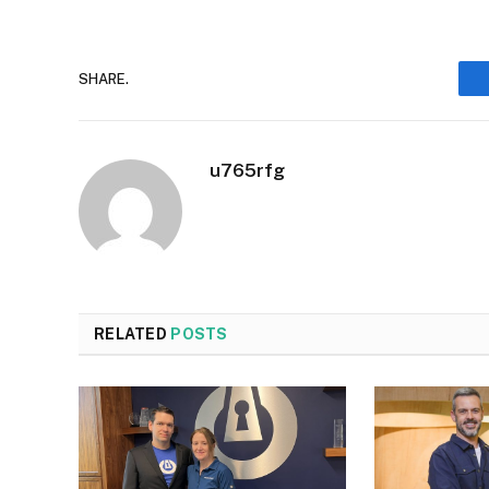
SHARE.
u765rfg
RELATED
POSTS