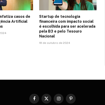
nfatiza casos de
Startup de tecnologia
ência Artificial
financeira com impacto social
as
é escolhida para ser acelerada
pela B3 e pelo Tesouro
 2024
Nacional
18 de outubro de 2024
Facebook
X
Instagram
Pinterest
(Twitter)