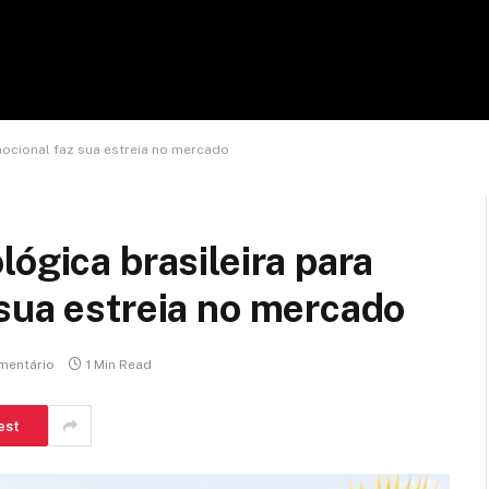
mocional faz sua estreia no mercado
ógica brasileira para
sua estreia no mercado
mentário
1 Min Read
est