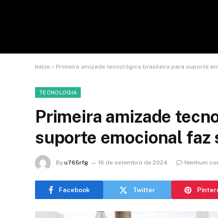
Início
»
Primeira amizade tecnológica brasileira para suporte e
TECNOLOGIA
Primeira amizade tecnol
suporte emocional faz 
By
u765rfg
16 de setembro de 2024
Nenhum co
Facebook
Twitter
Pinter