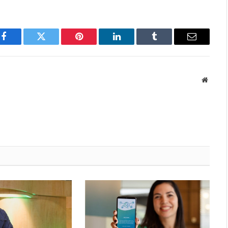
Facebook
Twitter
Pinterest
LinkedIn
Tumblr
Email
Websit