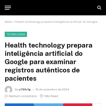
Início
»
Health technology prepara inteligência artificial do Google para examinar registros autênticos de pacientes
TECNOLOGIA
Health technology prepara
inteligência artificial do
Google para examinar
registros autênticos de
pacientes
By
u765rfg
19 de setembro de 2024
Nenhum comentário
1 Min Read