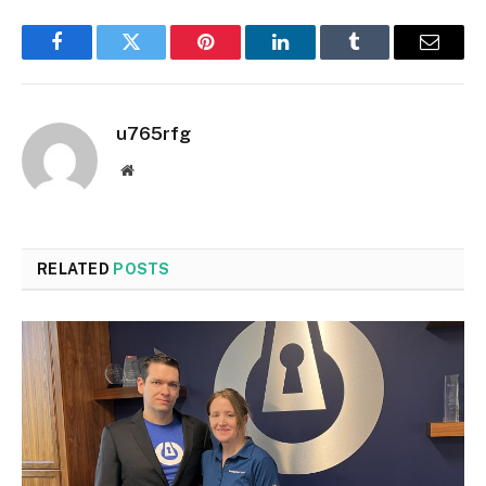
Facebook
Twitter
Pinterest
LinkedIn
Tumblr
Email
u765rfg
Website
RELATED
POSTS