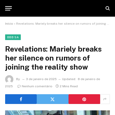
Início
»
Revelations: Mariely breaks her silence on rumors of joining the reality show
BBB SA
Revelations: Mariely breaks
her silence on rumors of
joining the reality show
By
3 de janeiro de 2025
Updated:
8 de janeiro de
2025
Nenhum comentário
2 Mins Read