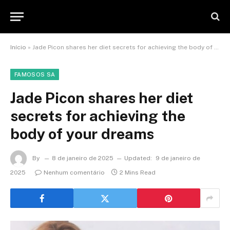
Início
»
Jade Picon shares her diet secrets for achieving the body of your dreams
FAMOSOS SA
Jade Picon shares her diet
secrets for achieving the
body of your dreams
By
8 de janeiro de 2025
Updated:
9 de janeiro de
2025
Nenhum comentário
2 Mins Read