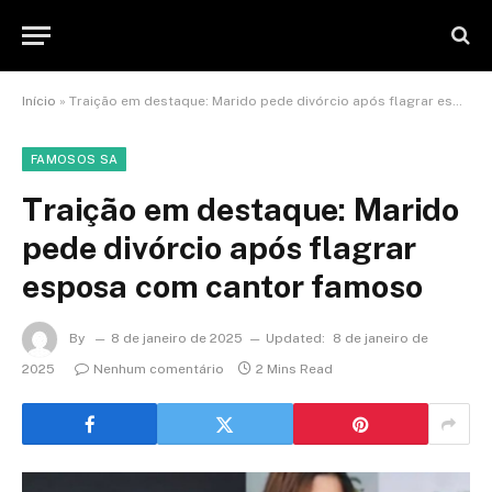
Início
»
Traição em destaque: Marido pede divórcio após flagrar esposa com cantor famoso
FAMOSOS SA
Traição em destaque: Marido
pede divórcio após flagrar
esposa com cantor famoso
By
8 de janeiro de 2025
Updated:
8 de janeiro de
2025
Nenhum comentário
2 Mins Read