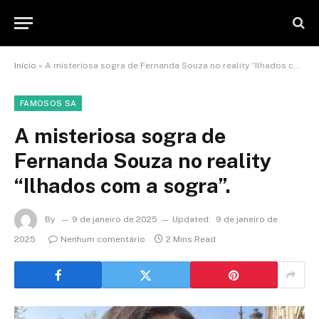
Início
»
A misteriosa sogra de Fernanda Souza no reality “Ilhados com a sogra”.
FAMOSOS SA
A misteriosa sogra de
Fernanda Souza no reality
“Ilhados com a sogra”.
By
9 de janeiro de 2025
Updated:
9 de janeiro de
2025
Nenhum comentário
2 Mins Read