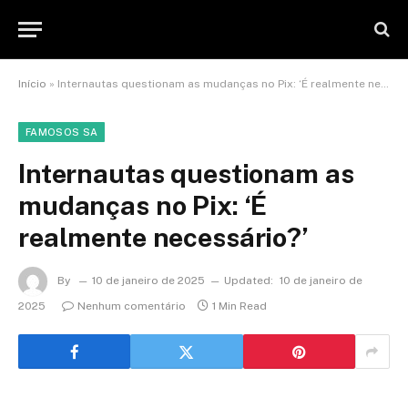
Início
»
Internautas questionam as mudanças no Pix: ‘É realmente necessário?’
FAMOSOS SA
Internautas questionam as
mudanças no Pix: ‘É
realmente necessário?’
By
10 de janeiro de 2025
Updated:
10 de janeiro de
2025
Nenhum comentário
1 Min Read