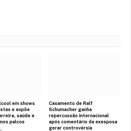
lcool em shows
Casamento de Ralf
istas e expõe
Schumacher ganha
arreira, saúde e
repercussão internacional
nos palcos
após comentário da exesposa
gerar controvérsia
26