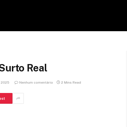
Surto Real
e 2025
Nenhum comentário
2 Mins Read
est