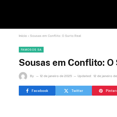
Início
»
Sousas em Conflito: O Surto Real
FAMOSOS SA
Sousas em Conflito: O 
By
12 de janeiro de 2025
Updated:
12 de janeiro d
Facebook
Twitter
Pinter