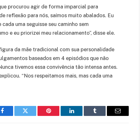
que procurou agir de forma imparcial para
de reflexão para nós, saímos muito abalados. Eu
que cada uma seguisse seu caminho sem
o e eu priorizei meu relacionamento”, disse ele.
 figura da mãe tradicional com sua personalidade
 julgamentos baseados em 4 episódios que não
“Nunca tivemos essa convivência tão intensa antes.
 explicou. “Nos respeitamos mais, mas cada uma
Facebook
Twitter
Pinterest
LinkedIn
Tumblr
Email