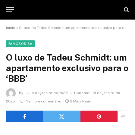
Início
»
O luxo de Tadeu Schmidt: um apartamento exclusivo para o ‘BBB’
FAMOSOS SA
O luxo de Tadeu Schmidt: um
apartamento exclusivo para o
‘BBB’
By
14 de janeiro de 2025
Updated:
15 de janeiro de
2025
Nenhum comentário
2 Mins Read