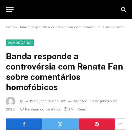
Início
»
Banda responde a controvérsia com Renata Fan sobre comentários homofóbicos
FAMOSOS SA
Banda responde a
controvérsia com Renata Fan
sobre comentários
homofóbicos
By
15 de janeiro de 2025
Updated:
15 de janeiro de
2025
Nenhum comentário
1 Min Read