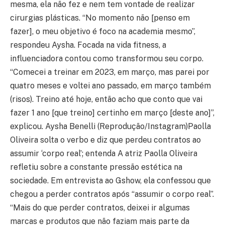
mesma, ela não fez e nem tem vontade de realizar
cirurgias plásticas. “No momento não [penso em
fazer], o meu objetivo é foco na academia mesmo”,
respondeu Aysha. Focada na vida fitness, a
influenciadora contou como transformou seu corpo.
“Comecei a treinar em 2023, em março, mas parei por
quatro meses e voltei ano passado, em março também
(risos). Treino até hoje, então acho que conto que vai
fazer 1 ano [que treino] certinho em março [deste ano]”,
explicou. Aysha Benelli (Reprodução/Instagram)Paolla
Oliveira solta o verbo e diz que perdeu contratos ao
assumir ‘corpo real’; entenda A atriz Paolla Oliveira
refletiu sobre a constante pressão estética na
sociedade. Em entrevista ao Gshow, ela confessou que
chegou a perder contratos após “assumir o corpo real”.
“Mais do que perder contratos, deixei ir algumas
marcas e produtos que não faziam mais parte da