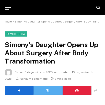
Início
»
Simony’s Daughter Opens Up About Surgery After Body Transformation
FAMOSOS SA
Simony’s Daughter Opens Up
About Surgery After Body
Transformation
By
16 de janeiro de 2025
Updated:
16 de janeiro de
2025
Nenhum comentário
2 Mins Read