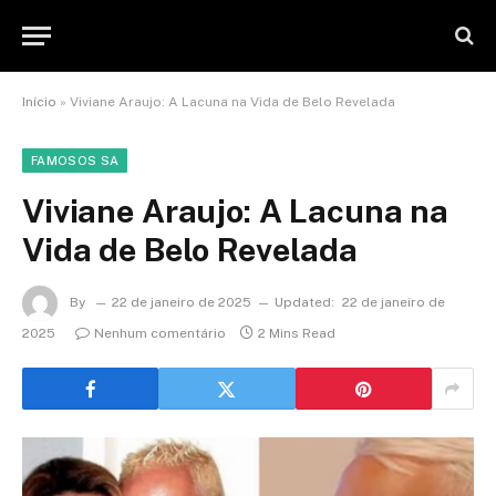
Início
»
Viviane Araujo: A Lacuna na Vida de Belo Revelada
FAMOSOS SA
Viviane Araujo: A Lacuna na
Vida de Belo Revelada
By
22 de janeiro de 2025
Updated:
22 de janeiro de
2025
Nenhum comentário
2 Mins Read