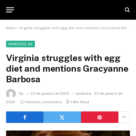
Início
»
Virginia struggles with egg diet and mentions Gracyanne Barbosa
FAMOSOS SA
Virginia struggles with egg
diet and mentions Gracyanne
Barbosa
By
23 de janeiro de 2025
Updated:
23 de janeiro de
2025
Nenhum comentário
1 Min Read