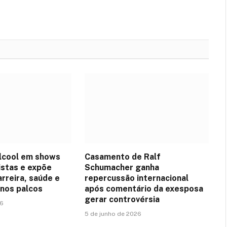
lcool em shows
Casamento de Ralf
istas e expõe
Schumacher ganha
arreira, saúde e
repercussão internacional
nos palcos
após comentário da exesposa
gerar controvérsia
26
5 de junho de 2026