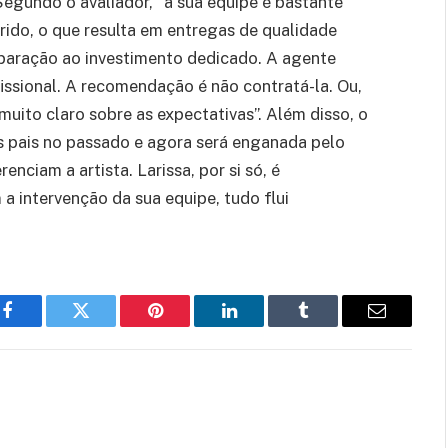
Segundo o avaliador, “a sua equipe é bastante
rido, o que resulta em entregas de qualidade
omparação ao investimento dedicado. A agente
issional. A recomendação é não contratá-la. Ou,
muito claro sobre as expectativas”. Além disso, o
s pais no passado e agora será enganada pelo
nciam a artista. Larissa, por si só, é
a intervenção da sua equipe, tudo flui
Facebook
Twitter
Pinterest
LinkedIn
Tumblr
Email