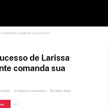
m realmente comanda sua carreira?
sucesso de Larissa
nte comanda sua
de 2025
Nenhum comentário
2 Mins Read
est