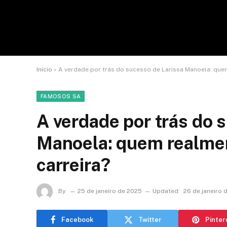
Início
»
A verdade por trás do sucesso de Larissa Manoela: que
FAMOSOS SA
A verdade por trás do 
Manoela: quem realme
carreira?
By
25 de janeiro de 2025
Updated:
26 de janeiro 
Facebook
Twitter
Pinter