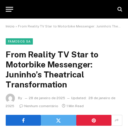
Início
»
From Reality TV Star to Motorbike Messenger: Juninho’s Theatrical Transformation
FAMOSOS SA
From Reality TV Star to
Motorbike Messenger:
Juninho’s Theatrical
Transformation
By
28 de janeiro de 2025
Updated:
28 de janeiro de
2025
Nenhum comentário
1 Min Read