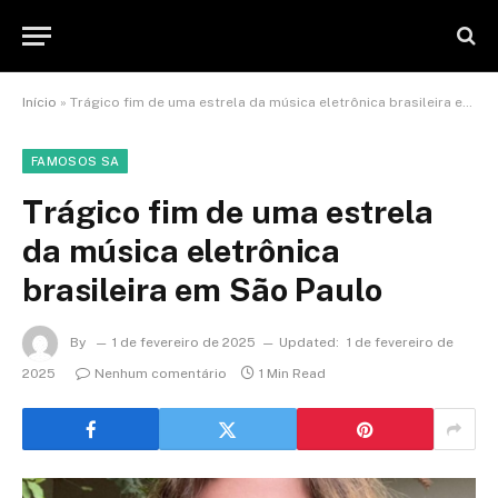
Início
»
Trágico fim de uma estrela da música eletrônica brasileira em São Paulo
FAMOSOS SA
Trágico fim de uma estrela
da música eletrônica
brasileira em São Paulo
By
1 de fevereiro de 2025
Updated:
1 de fevereiro de
2025
Nenhum comentário
1 Min Read