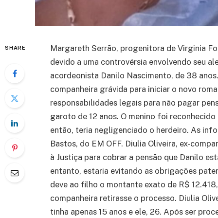
Margareth Serrão, progenitora de Virginia F
SHARE
devido a uma controvérsia envolvendo seu a
acordeonista Danilo Nascimento, de 38 anos
companheira grávida para iniciar o novo roma
responsabilidades legais para não pagar pensã
garoto de 12 anos. O menino foi reconhecido
então, teria negligenciado o herdeiro. As in
Bastos, do EM OFF. Diulia Oliveira, ex-compa
à Justiça para cobrar a pensão que Danilo esta
entanto, estaria evitando as obrigações pate
deve ao filho o montante exato de R$ 12.418,
companheira retirasse o processo. Diulia Oli
tinha apenas 15 anos e ele, 26. Após ser pro