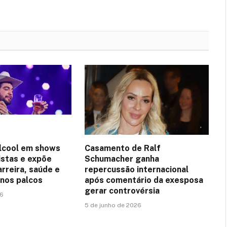
lcool em shows
Casamento de Ralf
istas e expõe
Schumacher ganha
arreira, saúde e
repercussão internacional
nos palcos
após comentário da exesposa
gerar controvérsia
26
5 de junho de 2026