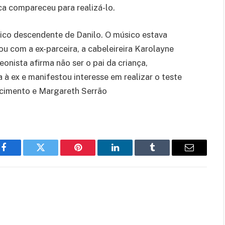
a compareceu para realizá-lo.
nico descendente de Danilo. O músico estava
ou com a ex-parceira, a cabeleireira Karolayne
eonista afirma não ser o pai da criança,
 à ex e manifestou interesse em realizar o teste
scimento e Margareth Serrão
Facebook
Twitter
Pinterest
LinkedIn
Tumblr
Email