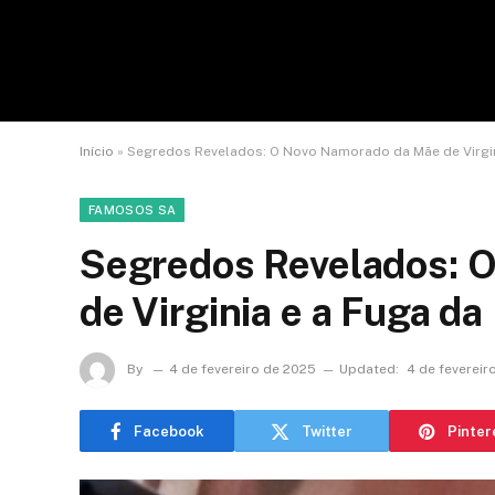
Início
»
Segredos Revelados: O Novo Namorado da Mãe de Virgin
FAMOSOS SA
Segredos Revelados: 
de Virginia e a Fuga d
By
4 de fevereiro de 2025
Updated:
4 de fevereir
Facebook
Twitter
Pinter