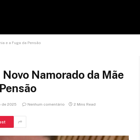
ia e a Fuga da Pensão
O Novo Namorado da Mãe
a Pensão
o de 2025
Nenhum comentário
2 Mins Read
est