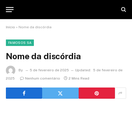
Início
»
Nome da discórdia
FAMOSOS SA
Nome da discórdia
By
5 de fevereiro de 2025
Updated:
5 de fevereiro de
2025
Nenhum comentário
2 Mins Read