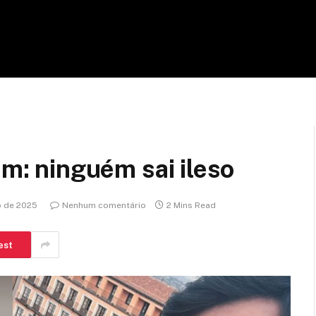
im: ninguém sai ileso
o de 2025
Nenhum comentário
2 Mins Read
est