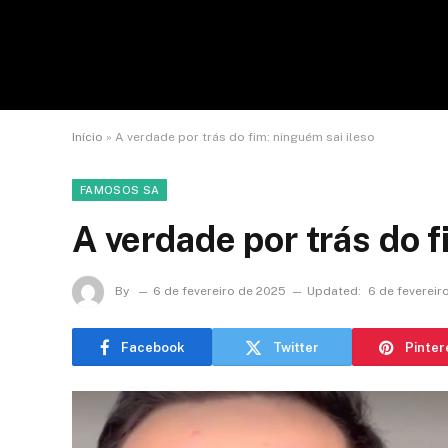
Início
»
A verdade por trás do fim: ninguém sai ileso
FAMOSOS SA
A verdade por trás do f
By
6 de fevereiro de 2025
Updated:
6 de fevereir
Facebook
Twitter
Pinter