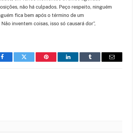
posições, não há culpados. Peço respeito, ninguém
nguém fica bem após o término de um
Não inventem coisas, isso só causará dor”,
Facebook
Twitter
Pinterest
LinkedIn
Tumblr
Email