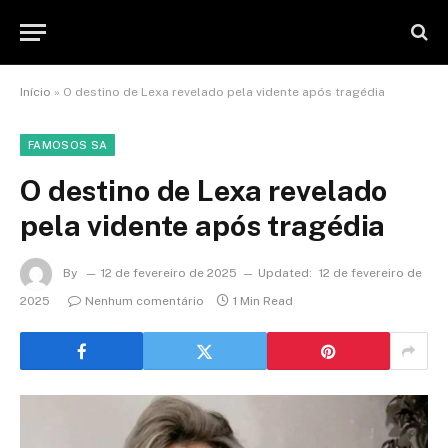
Início
»
O destino de Lexa revelado pela vidente após tragédia
FAMOSOS SA
O destino de Lexa revelado
pela vidente após tragédia
By
12 de fevereiro de 2025
Updated:
12 de fevereiro de
2025
Nenhum comentário
1 Min Read