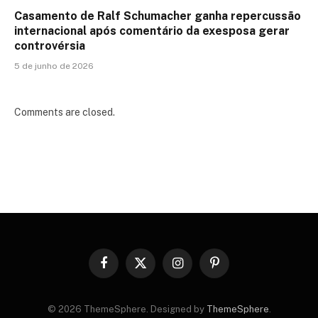
Casamento de Ralf Schumacher ganha repercussão
internacional após comentário da exesposa gerar
controvérsia
5 de junho de 2026
Comments are closed.
Facebook
X
Instagram
Pinterest
(Twitter)
© 2026 ThemeSphere. Designed by
ThemeSphere
.