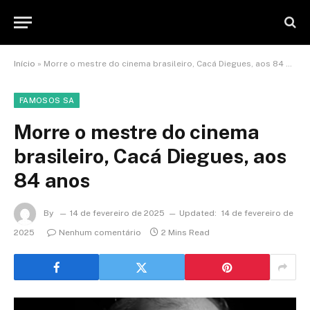
Início
»
Morre o mestre do cinema brasileiro, Cacá Diegues, aos 84 anos
FAMOSOS SA
Morre o mestre do cinema
brasileiro, Cacá Diegues, aos
84 anos
By
14 de fevereiro de 2025
Updated:
14 de fevereiro de
2025
Nenhum comentário
2 Mins Read