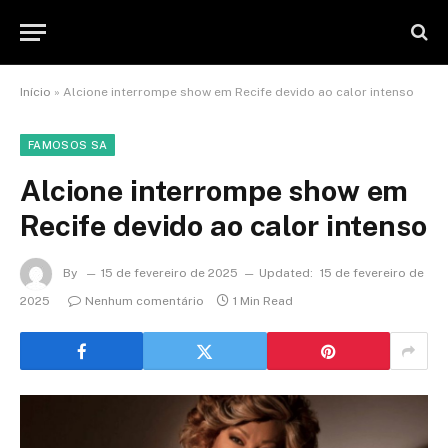
Início
»
Alcione interrompe show em Recife devido ao calor intenso
FAMOSOS SA
Alcione interrompe show em
Recife devido ao calor intenso
By
15 de fevereiro de 2025
Updated:
15 de fevereiro de
2025
Nenhum comentário
1 Min Read