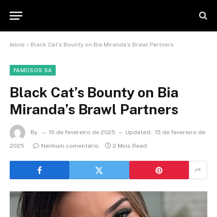
Início
»
Black Cat’s Bounty on Bia Miranda’s Brawl Partners
FAMOSOS SA
Black Cat’s Bounty on Bia
Miranda’s Brawl Partners
By
15 de fevereiro de 2025
Updated:
15 de fevereiro de
2025
Nenhum comentário
2 Mins Read