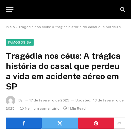
Início
»
Tragédia nos céus: A trágica história do casal que perdeu a vida em acidente aéreo em SP
FAMOSOS SA
Tragédia nos céus: A trágica
história do casal que perdeu
a vida em acidente aéreo em
SP
By
17 de fevereiro de 2025
Updated:
18 de fevereiro de
2025
Nenhum comentário
1 Min Read