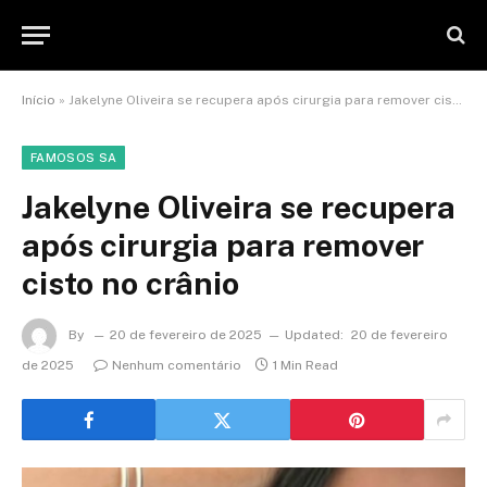
Início
»
Jakelyne Oliveira se recupera após cirurgia para remover cisto no crânio
FAMOSOS SA
Jakelyne Oliveira se recupera
após cirurgia para remover
cisto no crânio
By
20 de fevereiro de 2025
Updated:
20 de fevereiro
de 2025
Nenhum comentário
1 Min Read