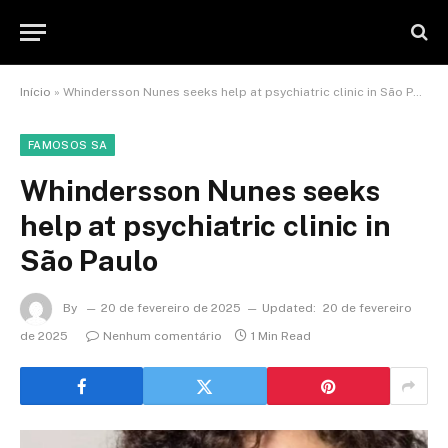
Início
»
Whindersson Nunes seeks help at psychiatric clinic in São Paulo
FAMOSOS SA
Whindersson Nunes seeks
help at psychiatric clinic in
São Paulo
By
20 de fevereiro de 2025
Updated:
20 de fevereiro
de 2025
Nenhum comentário
1 Min Read