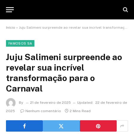
Início
»
Juju Salimeni surpreende ao revelar sua incrível transformação para o Carnaval
FAMOSOS SA
Juju Salimeni surpreende ao
revelar sua incrível
transformação para o
Carnaval
By
21 de fevereiro de 2025
Updated:
22 de fevereiro de
2025
Nenhum comentário
2 Mins Read