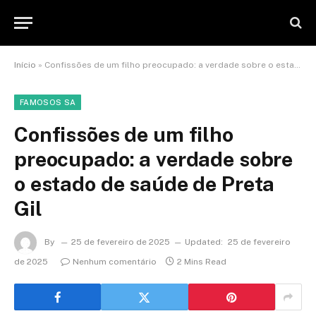
Início
»
Confissões de um filho preocupado: a verdade sobre o estado de saúde de Preta Gil
FAMOSOS SA
Confissões de um filho
preocupado: a verdade sobre
o estado de saúde de Preta
Gil
By
25 de fevereiro de 2025
Updated:
25 de fevereiro
de 2025
Nenhum comentário
2 Mins Read