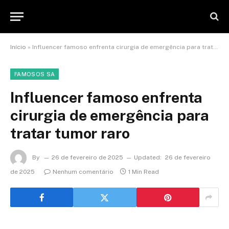
Início
»
Influencer famoso enfrenta cirurgia de emergência para tratar tumor raro
FAMOSOS SA
Influencer famoso enfrenta
cirurgia de emergência para
tratar tumor raro
By
26 de fevereiro de 2025
Updated:
26 de fevereiro
de 2025
Nenhum comentário
1 Min Read