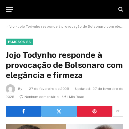
Início
»
Jojo Todynho responde à provocação de Bolsonaro com elegância e firmeza
FAMOSOS SA
Jojo Todynho responde à
provocação de Bolsonaro com
elegância e firmeza
By
27 de fevereiro de 2025
Updated:
27 de fevereiro de
2025
Nenhum comentário
1 Min Read