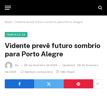
Início
»
Vidente prevê futuro sombrio para Porto Alegre
FAMOSOS SA
Vidente prevê futuro sombrio
para Porto Alegre
By
28 de fevereiro de 2025
Updated:
28 de fevereiro
de 2025
Nenhum comentário
1 Min Read