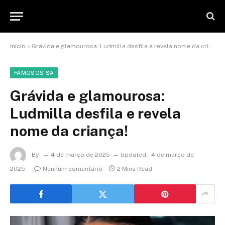
Início
»
Grávida e glamourosa: Ludmilla desfila e revela nome da criança!
FAMOSOS SA
Grávida e glamourosa:
Ludmilla desfila e revela
nome da criança!
By
4 de março de 2025
Updated:
4 de março de
2025
Nenhum comentário
2 Mins Read