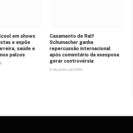
lcool em shows
Casamento de Ralf
istas e expõe
Schumacher ganha
arreira, saúde e
repercussão internacional
nos palcos
após comentário da exesposa
gerar controvérsia
26
5 de junho de 2026