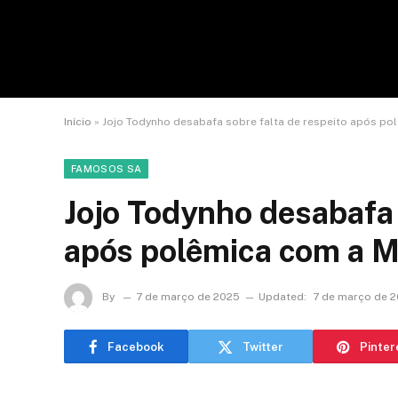
Início
»
Jojo Todynho desabafa sobre falta de respeito após p
FAMOSOS SA
Jojo Todynho desabafa 
após polêmica com a 
By
7 de março de 2025
Updated:
7 de março de 
Facebook
Twitter
Pinter