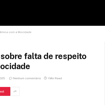
olêmica com a Mocidade
sobre falta de respeito
Mocidade
2025
Nenhum comentário
1 Min Read
est