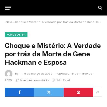
Início
»
Choque e Mistério: A Verdade por trás da Morte de Gene Hackman e Esposa
FAMOSOS SA
Choque e Mistério: A Verdade
por trás da Morte de Gene
Hackman e Esposa
By
8 de março de 2025
Updated:
8 de março de
2025
Nenhum comentário
1 Min Read