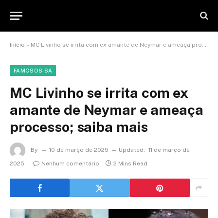
Início
»
MC Livinho se irrita com ex amante de Neymar e ameaça processo; saiba mais
FAMOSOS SA
MC Livinho se irrita com ex
amante de Neymar e ameaça
processo; saiba mais
By
10 de março de 2025
Updated:
11 de março de
2025
Nenhum comentário
2 Mins Read