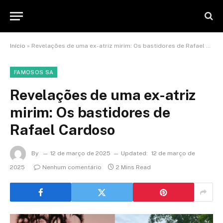
Início
»
Revelações de uma ex-atriz mirim: Os bastidores de Rafael Cardoso
FAMOSOS SA
Revelações de uma ex-atriz
mirim: Os bastidores de
Rafael Cardoso
By
12 de março de 2025
Updated:
12 de março de
2025
Nenhum comentário
2 Mins Read