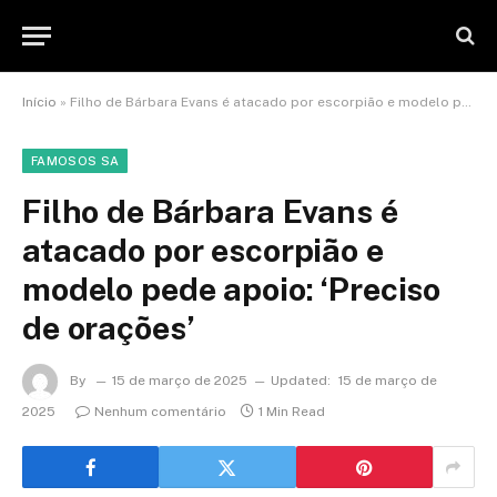
Início
»
Filho de Bárbara Evans é atacado por escorpião e modelo pede apoio: ‘Preciso de orações’
FAMOSOS SA
Filho de Bárbara Evans é
atacado por escorpião e
modelo pede apoio: ‘Preciso
de orações’
By
15 de março de 2025
Updated:
15 de março de
2025
Nenhum comentário
1 Min Read