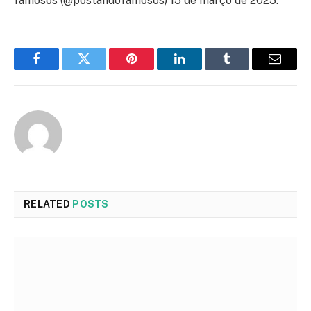
famosos (@postandofamosos) 15 de março de 2025.
Facebook
Twitter
Pinterest
LinkedIn
Tumblr
Email
RELATED
POSTS