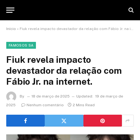
Início
»
Fiuk revela impacto devastador da relação com Fábio Jr. na internet.
FAMOSOS SA
Fiuk revela impacto
devastador da relação com
Fábio Jr. na internet.
By
18 de março de 2025
Updated:
19 de março de
2025
Nenhum comentário
2 Mins Read