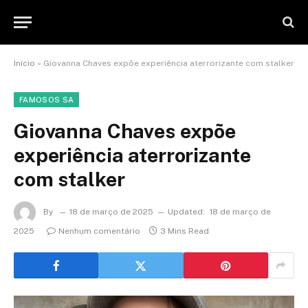
Início
»
Giovanna Chaves expõe experiência aterrorizante com stalker
FAMOSOS SA
Giovanna Chaves expõe
experiência aterrorizante
com stalker
By
18 de março de 2025
Updated:
18 de março de
2025
Nenhum comentário
3 Mins Read